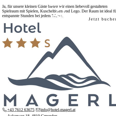
Zum
Ja, für unsere kleinen Gäste bieten wir einen liebevoll gestalteten
Inhalt
Spielraum mit Spielen, Kuscheltieren und Lego. Der Raum ist ideal f
springen
entspannte Stunden bei jedem Wetter.
Jetzt buche
Startseite
Hotel
Unser Haus
Zimmer & Preise
Ausstattung
Frühstück
Anreise & Lage
Anfrage
Seminare
Seminarräume
Ausstattung & Technik
Anfrage
Region
Salzkammergut entdecken
Wandern & Natur
Familienurlaub
Kontakt
+43 7612 63675
info@hotel-magerl.at
Ackerweg 18, 4810 Gmunden