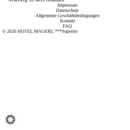
Jetzt buchen
Impressum
Datenschutz
HOTEL MAGERL ***Superior
Allgemeine Geschäftsbedingungen
Kontakt
Ackerweg 18
FAQ
4810 Gmunden
© 2026 HOTEL MAGERL ***Superior
+43 7612 63675
info@hotel-magerl.at