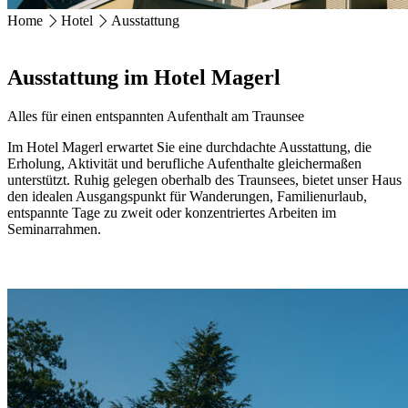
Home
Hotel
Ausstattung
HOTEL MAGERL ***Superior
Ackerweg 18
Ausstattung im Hotel Magerl
4810 Gmunden
+43 7612 63675
info@hotel-magerl.at
Alles für einen entspannten Aufenthalt am Traunsee
Im Hotel Magerl erwartet Sie eine durchdachte Ausstattung, die
Erholung, Aktivität und berufliche Aufenthalte gleichermaßen
unterstützt. Ruhig gelegen oberhalb des Traunsees, bietet unser Haus
den idealen Ausgangspunkt für Wanderungen, Familienurlaub,
entspannte Tage zu zweit oder konzentriertes Arbeiten im
Seminarrahmen.