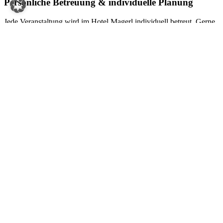
Persönliche Betreuung & individuelle Planung
Jede Veranstaltung wird im Hotel Magerl individuell betreut. Gerne
besprechen wir mit Ihnen Ihre Anforderungen, zeigen Ihnen die
Räumlichkeiten bei einer Hausführung und unterstützen Sie bei der
optimalen Planung Ihres Seminars.
Jetzt Seminar anfragen