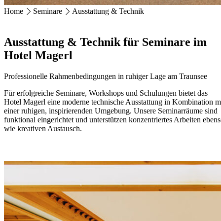
Home
Seminare
Ausstattung & Technik
HOTEL MAGERL ***Superior
Ackerweg 18
Ausstattung & Technik für Seminare im
4810 Gmunden
Hotel Magerl
+43 7612 63675
info@hotel-magerl.at
Professionelle Rahmenbedingungen in ruhiger Lage am Traunsee
Für erfolgreiche Seminare, Workshops und Schulungen bietet das
Hotel Magerl eine moderne technische Ausstattung in Kombination m
einer ruhigen, inspirierenden Umgebung. Unsere Seminarräume sind
funktional eingerichtet und unterstützen konzentriertes Arbeiten eben
wie kreativen Austausch.