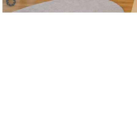
Appartment
Appartment mit 2 Schlafzimmern, Wohnzimmer, Küchenzeile,
Bad/Dusche, WC, Föhn, Telefon, TV.
Großzügiges Wohnen mit Seeblick.
Ab € 280 – 380,-/Tag inkl. Frühstück
Mehr Infos zum Einzelzimmer
Preisinformation:
Sämtliche Preise verstehen sich inklusive Frühstück. Kurtaxe (2,40 €
pro Person & Nacht) ist nicht inkludiert.
Kinder unter 4 Jahre gratis*