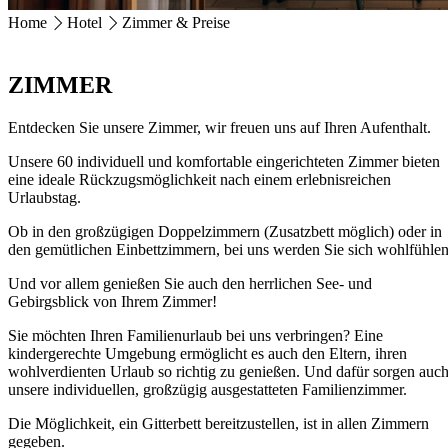
Home
Hotel
Zimmer & Preise
HOTEL MAGERL ***Superior
Ackerweg 18
ZIMMER
4810 Gmunden
+43 7612 63675
info@hotel-magerl.at
Entdecken Sie unsere Zimmer, wir freuen uns auf Ihren Aufenthalt.
Unsere 60 individuell und komfortable eingerichteten Zimmer bieten
eine ideale Rückzugsmöglichkeit nach einem erlebnisreichen
Urlaubstag.
Ob in den großzügigen Doppelzimmern (Zusatzbett möglich) oder in
den gemütlichen Einbettzimmern, bei uns werden Sie sich wohlfühlen
Und vor allem genießen Sie auch den herrlichen See- und
Gebirgsblick von Ihrem Zimmer!
Sie möchten Ihren Familienurlaub bei uns verbringen? Eine
kindergerechte Umgebung ermöglicht es auch den Eltern, ihren
wohlverdienten Urlaub so richtig zu genießen. Und dafür sorgen auc
unsere individuellen, großzügig ausgestatteten Familienzimmer.
Die Möglichkeit, ein Gitterbett bereitzustellen, ist in allen Zimmern
gegeben.