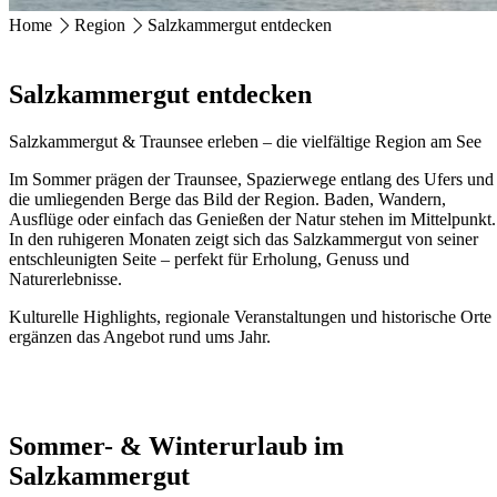
Home
Region
Salzkammergut entdecken
HOTEL MAGERL ***Superior
Ackerweg 18
Salzkammergut entdecken
4810 Gmunden
+43 7612 63675
info@hotel-magerl.at
Salzkammergut & Traunsee erleben – die vielfältige Region am See
Im Sommer prägen der Traunsee, Spazierwege entlang des Ufers und
die umliegenden Berge das Bild der Region. Baden, Wandern,
Ausflüge oder einfach das Genießen der Natur stehen im Mittelpunkt.
In den ruhigeren Monaten zeigt sich das Salzkammergut von seiner
entschleunigten Seite – perfekt für Erholung, Genuss und
Naturerlebnisse.
Kulturelle Highlights, regionale Veranstaltungen und historische Orte
ergänzen das Angebot rund ums Jahr.
Sommer- & Winterurlaub im
Salzkammergut