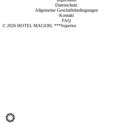
Jetzt buchen
Datenschutz
Allgemeine Geschäftsbedingungen
HOTEL MAGERL ***Superior
Kontakt
FAQ
Ackerweg 18
© 2026 HOTEL MAGERL ***Superior
4810 Gmunden
+43 7612 63675
info@hotel-magerl.at