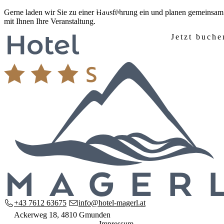
Zum
Gerne laden wir Sie zu einer Hausführung ein und planen gemeinsam
Inhalt
mit Ihnen Ihre Veranstaltung.
springen
Jetzt buche
Startseite
Hotel
Unser Haus
Zimmer & Preise
Ausstattung
Frühstück
Anreise & Lage
Anfrage
Seminare
Seminarräume
Ausstattung & Technik
Anfrage
Region
Salzkammergut entdecken
Wandern & Natur
Familienurlaub
+43 7612 63675
info@hotel-magerl.at
Kontakt
Ackerweg 18, 4810 Gmunden
Impressum