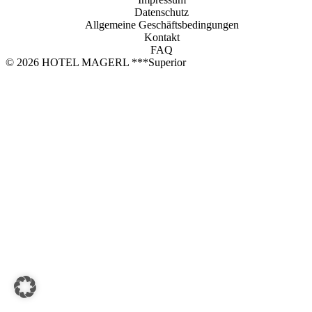
Jetzt buchen
Datenschutz
Allgemeine Geschäftsbedingungen
HOTEL MAGERL ***Superior
Kontakt
FAQ
Ackerweg 18
© 2026 HOTEL MAGERL ***Superior
4810 Gmunden
+43 7612 63675
info@hotel-magerl.at