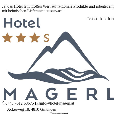
Zum
Ja, das Hotel legt großen Wert auf
regionale Produkte
und arbeitet en
Inhalt
mit
heimischen Lieferanten
zusammen.
springen
Jetzt buche
Startseite
Hotel
Unser Haus
Zimmer & Preise
Ausstattung
Frühstück
Anreise & Lage
Anfrage
Seminare
Seminarräume
Ausstattung & Technik
Anfrage
Region
Salzkammergut entdecken
Wandern & Natur
Familienurlaub
+43 7612 63675
info@hotel-magerl.at
Kontakt
Ackerweg 18, 4810 Gmunden
Impressum