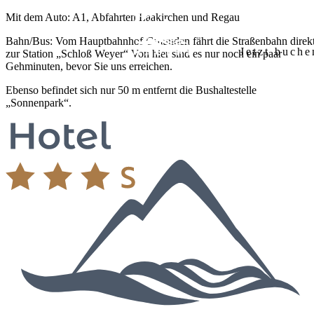
Zum
Mit dem Auto:
A1, Abfahrten Laakirchen und Regau
Inhalt
Bahn/Bus:
Vom Hauptbahnhof Gmunden fährt die Straßenbahn direk
springen
Jetzt buche
zur Station „Schloß Weyer“ Von hier sind es nur noch ein paar
Gehminuten, bevor Sie uns erreichen.
Startseite
Ebenso befindet sich nur 50 m entfernt die Bushaltestelle
Hotel
„Sonnenpark“.
Unser Haus
Zimmer & Preise
Ausstattung
Frühstück
Anreise & Lage
Anfrage
Seminare
Seminarräume
Ausstattung & Technik
Anfrage
Region
Salzkammergut entdecken
Wandern & Natur
Familienurlaub
Kontakt