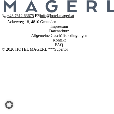
Jetzt buchen
HOTEL MAGERL ***Superior
+43 7612 63675
info@hotel-magerl.at
Ackerweg 18
Ackerweg 18, 4810 Gmunden
4810 Gmunden
Impressum
+43 7612 63675
Datenschutz
info@hotel-magerl.at
Allgemeine Geschäftsbedingungen
Kontakt
FAQ
© 2026 HOTEL MAGERL ***Superior