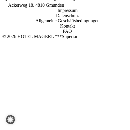
Jetzt buchen
Ackerweg 18, 4810 Gmunden
Impressum
HOTEL MAGERL ***Superior
Datenschutz
Allgemeine Geschäftsbedingungen
Ackerweg 18
Kontakt
4810 Gmunden
FAQ
+43 7612 63675
© 2026 HOTEL MAGERL ***Superior
info@hotel-magerl.at