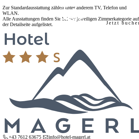
Zum
Zur Standardausstattung zählen unter anderem TV, Telefon und
Inhalt
WLAN.
springen
Alle Ausstattungen finden Sie bei der jeweiligen Zimmerkategorie auf
Jetzt buche
der Detailseite aufgelistet.
Startseite
Hotel
Unser Haus
Zimmer & Preise
Ausstattung
Frühstück
Anreise & Lage
Anfrage
Seminare
Seminarräume
Ausstattung & Technik
Anfrage
Region
Salzkammergut entdecken
Wandern & Natur
Familienurlaub
Kontakt
+43 7612 63675
info@hotel-magerl.at