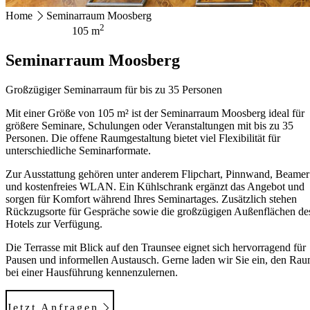
Home
Seminarraum Moosberg
HOTEL MAGERL ***Superior
2
105 m
Ackerweg 18
Seminarraum Moosberg
4810 Gmunden
+43 7612 63675
info@hotel-magerl.at
Großzügiger Seminarraum für bis zu 35 Personen
Mit einer Größe von 105 m² ist der Seminarraum Moosberg ideal für
größere Seminare, Schulungen oder Veranstaltungen mit bis zu 35
Personen. Die offene Raumgestaltung bietet viel Flexibilität für
unterschiedliche Seminarformate.
Zur Ausstattung gehören unter anderem Flipchart, Pinnwand, Beamer
und kostenfreies WLAN. Ein Kühlschrank ergänzt das Angebot und
sorgen für Komfort während Ihres Seminartages. Zusätzlich stehen
Rückzugsorte für Gespräche sowie die großzügigen Außenflächen de
Hotels zur Verfügung.
Die Terrasse mit Blick auf den Traunsee eignet sich hervorragend für
Pausen und informellen Austausch. Gerne laden wir Sie ein, den Ra
bei einer Hausführung kennenzulernen.
Jetzt Anfragen