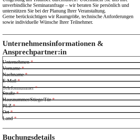
unverbindliche Seminaranfrage – wir beraten Sie persönlich und
unterstützen Sie bei der Planung Ihrer Veranstaltung.
Gerne berücksichtigen wir Raumgröße, technische Anforderungen
sowie individuelle Wünsche Ihrer Teilnehmer.
L
Unternehmensinformationen &
a
n
Ansprechpartner:in
d
A
Unternehmen
*
n
Vorname
*
k
Nachname
*
u
E-Mail
*
n
Telefonnummer
*
f
Straße
*
t
Hausnummer/Stiege/Tür
*
*
PLZ
*
Ort
*
Land
*
Buchungsdetails