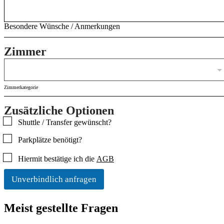
Besondere Wünsche / Anmerkungen
Zimmer
Zimmerkategorie
Zusätzliche Optionen
C
Shuttle / Transfer gewünscht?
h
Parkplätze benötigt?
e
c
C
Hiermit bestätige ich die
AGB
k
h
b
e
o
Unverbindlich anfragen
c
x
k
e
b
Meist gestellte Fragen
n
o