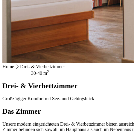
Ackerweg 18
4810 Gmunden
+43 7612 63675
info@hotel-magerl.at
Home
Drei- & Vierbettzimmer
2
30-40 m
Drei- & Vierbettzimmer
Großzügiger Komfort mit See- und Gebirgsblick
Das Zimmer
Unsere modern eingerichteten Drei- & Vierbettzimmer bieten ausreic
Zimmer befinden sich sowohl im Haupthaus als auch im Nebenhaus u