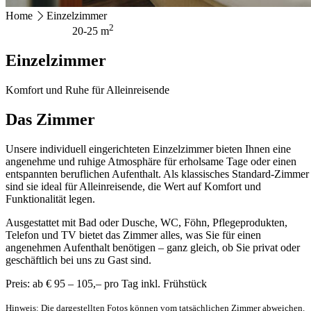
Home
Einzelzimmer
HOTEL MAGERL ***Superior
2
20-25 m
Ackerweg 18
Einzelzimmer
4810 Gmunden
+43 7612 63675
info@hotel-magerl.at
Komfort und Ruhe für Alleinreisende
Das Zimmer
Unsere individuell eingerichteten Einzelzimmer bieten Ihnen eine
angenehme und ruhige Atmosphäre für erholsame Tage oder einen
entspannten beruflichen Aufenthalt. Als klassisches Standard-Zimmer
sind sie ideal für Alleinreisende, die Wert auf Komfort und
Funktionalität legen.
Ausgestattet mit Bad oder Dusche, WC, Föhn, Pflegeprodukten,
Telefon und TV bietet das Zimmer alles, was Sie für einen
angenehmen Aufenthalt benötigen – ganz gleich, ob Sie privat oder
geschäftlich bei uns zu Gast sind.
Preis: ab € 95 – 105,– pro Tag inkl. Frühstück
Hinweis: Die dargestellten Fotos können vom tatsächlichen Zimmer abweichen.