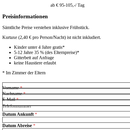
ab
€ 95-105,-
/ Tag
Preisinformationen
Sämtliche Preise verstehen inklusive Frühstück.
Kurtaxe (2,40 € pro Person/Nacht) ist nicht inkludiert.
Kinder unter 4 Jahre gratis*
5-12 Jahre 35 % (des Elternpreise)*
Gitterbett auf Anfrage
keine Haustiere erlaubt
* Im Zimmer der Eltern
Vorname
*
Nachname
*
A
E-Mail
*
l
Telefonnummer
t
e
Datum Ankunft
*
r
N
Datum Abreise
*
a